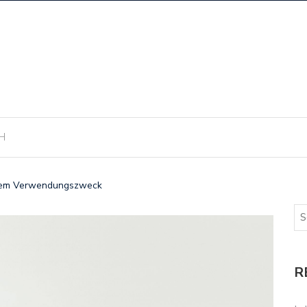
H
tem Verwendungszweck
R