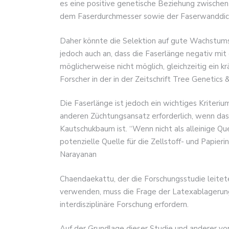
es eine positive genetische Beziehung zwisc
dem Faserdurchmesser sowie der Faserwanddick
Daher könnte die Selektion auf gute Wachstums
jedoch auch an, dass die Faserlänge negativ mit
möglicherweise nicht möglich, gleichzeitig ein 
Forscher in der in der Zeitschrift Tree Genetics
Die Faserlänge ist jedoch ein wichtiges Kriteriu
anderen Züchtungsansatz erforderlich, wenn das 
Kautschukbaum ist. “Wenn nicht als alleinige Q
potenzielle Quelle für die Zellstoff- und Papierin
Narayanan
Chaendaekattu, der die Forschungsstudie leitete
verwenden, muss die Frage der Latexablagerung
interdisziplinäre Forschung erfordern.
Auf der Grundlage dieser Studie und anderer vo