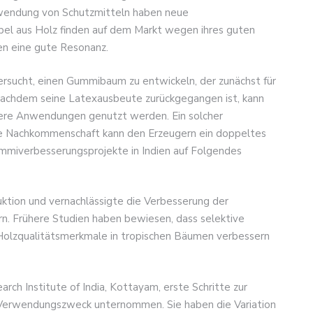
Anwendung von Schutzmitteln haben neue
l aus Holz finden auf dem Markt wegen ihres guten
en eine gute Resonanz.
rsucht, einen Gummibaum zu entwickeln, der zunächst für
achdem seine Latexausbeute zurückgegangen ist, kann
dere Anwendungen genutzt werden. Ein solcher
e Nachkommenschaft kann den Erzeugern ein doppeltes
mmiverbesserungsprojekte in Indien auf Folgendes
uktion und vernachlässigte die Verbesserung der
rn. Frühere Studien haben bewiesen, dass selektive
Holzqualitätsmerkmale in tropischen Bäumen verbessern
rch Institute of India, Kottayam, erste Schritte zur
Verwendungszweck unternommen. Sie haben die Variation