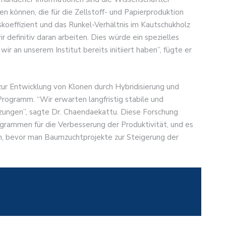
en können, die für die Zellstoff- und Papierproduktion
skoeffizient und das Runkel-Verhältnis im Kautschukholz
 definitiv daran arbeiten. Dies würde ein spezielles
ir an unserem Institut bereits initiiert haben”, fügte er
zur Entwicklung von Klonen durch Hybridisierung und
Programm. “Wir erwarten langfristig stabile und
rzungen”, sagte Dr. Chaendaekattu. Diese Forschung
rammen für die Verbesserung der Produktivität, und es
en, bevor man Baumzuchtprojekte zur Steigerung der
ie einsetzen, was Sie ausgezahlt bekommen