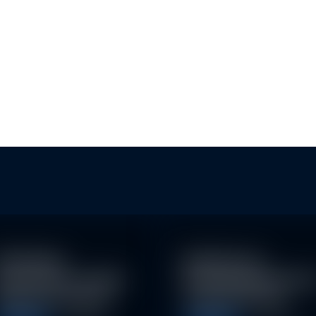
KLI
BAN
achhaltige
Eindrücke der
nvestitionen schaffen
Nachhaltigkeitskonfe
026 neue Chancen
nz der Erste AM…