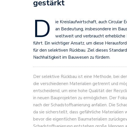
gestärkt
D
ie Kreislaufwirtschaft, auch Circula
an Bedeutung, insbesondere im Bause
weltweit und verbraucht erheblich
führt. Ein wichtiger Ansatz, um diese Herausford
für den selektiven Rückbau. Ziel dieses Standard
Nachhaltigkeit im Bauwesen zu fördern.
Der selektive Rückbau ist eine Methode, bei de
die verschiedenen Materialien getrennt und mö
entscheidend, um eine hohe Qualität der Recycl
in neuen Bauprojekten zu ermöglichen. Der Foku
nach der Schadstoffsanierung anfallen. Die Schad
da sie sicherstellt, dass gefährliche Materiali
bevor die eigentlichen Baumaterialien zurückg
Schadstoffsanierung entstehen große Mengen an M