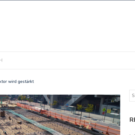
H
ktor wird gestärkt
R