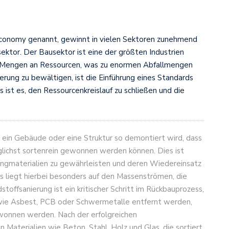
r Economy genannt, gewinnt in vielen Sektoren zunehmend
ktor. Der Bausektor ist eine der größten Industrien
e Mengen an Ressourcen, was zu enormen Abfallmengen
erung zu bewältigen, ist die Einführung eines Standards
s ist es, den Ressourcenkreislauf zu schließen und die
r ein Gebäude oder eine Struktur so demontiert wird, dass
glichst sortenrein gewonnen werden können. Dies ist
ingmaterialien zu gewährleisten und deren Wiedereinsatz
s liegt hierbei besonders auf den Massenströmen, die
stoffsanierung ist ein kritischer Schritt im Rückbauprozess,
en wie Asbest, PCB oder Schwermetalle entfernt werden,
ewonnen werden. Nach der erfolgreichen
aterialien wie Beton, Stahl, Holz und Glas, die sortiert,