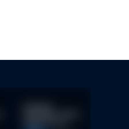
MASCHUTZ: SCHWEIZER
ESG-TRANSPARENZ FÜR KMU
KEN KÖNNTEN MEHR…
Nachhaltige
re
Geldanlagen schließen
Rendite nicht aus