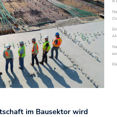
In
Na
Ch
Ei
AM
Na
au
Kl
tschaft im Bausektor wird