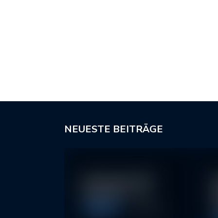
NEUESTE BEITRÄGE
In klassische ETFs
N
investieren – so…
I
2
Allgemein
11. May 2026