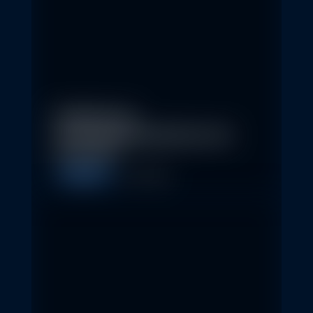
Eindrücke der
Nachhaltigkeitskonferenz der
Erste AM…
Allgemein
1. May 2026