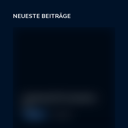
NEUESTE BEITRÄGE
In klassische ETFs investieren –
so…
Allgemein
11. May 2026