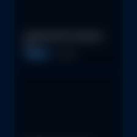
In klassische ETFs investieren –
so…
Allgemein
11. May 2026