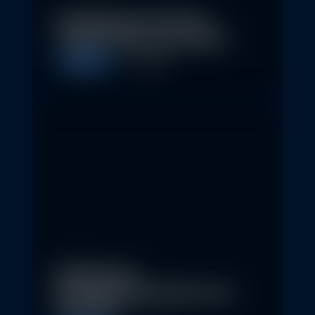
Nachhaltige Investitionen
schaffen 2026 neue Chancen
Allgemein
5. May 2026
Eindrücke der
Nachhaltigkeitskonferenz der
Erste AM…