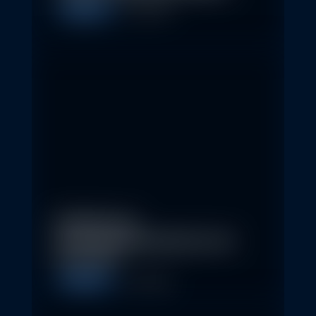
Allgemein
5. May 2026
Eindrücke der
Nachhaltigkeitskonferenz der
Erste AM…
Allgemein
1. May 2026