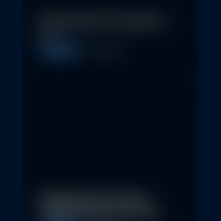
In klassische ETFs investieren –
so…
Allgemein
11. May 2026
Nachhaltige Investitionen
schaffen 2026 neue Chancen