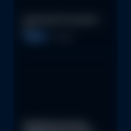
In klassische ETFs investieren –
so…
Allgemein
11. May 2026
Nachhaltige Investitionen