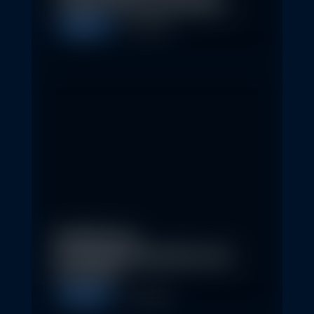
schaffen 2026 neue Chancen
Allgemein
5. May 2026
Eindrücke der
Nachhaltigkeitskonferenz der
Erste AM…
Allgemein
1. May 2026