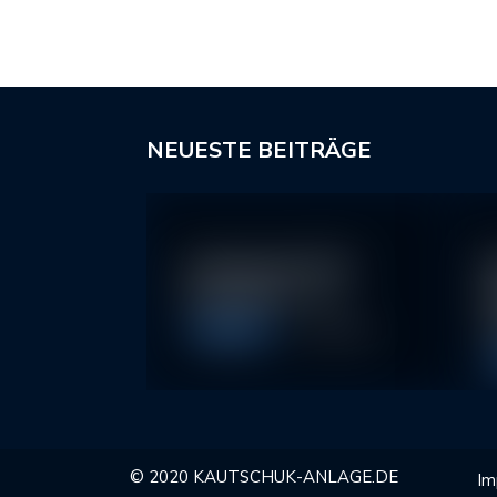
NEUESTE BEITRÄGE
In klassische ETFs
N
investieren – so…
I
2
Allgemein
11. May 2026
© 2020 KAUTSCHUK-ANLAGE.DE
Im