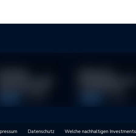
achhaltige
Eindrücke der
nvestitionen schaffen
Nachhaltigkeitskonfe
026 neue Chancen
nz der Erste AM…
Allgemein
Allgemein
5. May 2026
1. May 2026
pressum
Datenschutz
Welche nachhaltigen Investments 