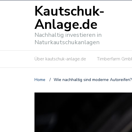
Kautschuk-
Anlage.de
Nachhaltig investieren in
Naturkautschukanlagen
Über kautschuk-anlage.de
Timberfarm Gmb
Home
/
Wie nachhaltig sind moderne Autoreifen?