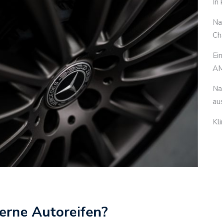
In
Na
Ch
Ei
AM
Na
au
Kl
erne Autoreifen?