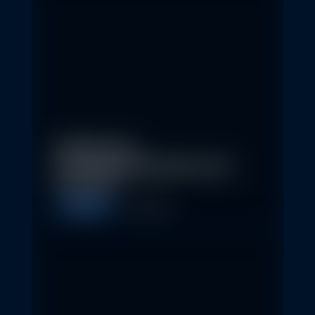
Eindrücke der
Nachhaltigkeitskonferenz der
Erste AM…
Allgemein
1. May 2026