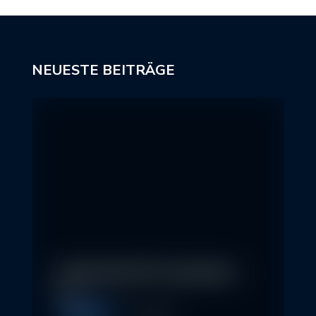
NEUESTE BEITRÄGE
In klassische ETFs investieren –
so…
Allgemein
11. May 2026