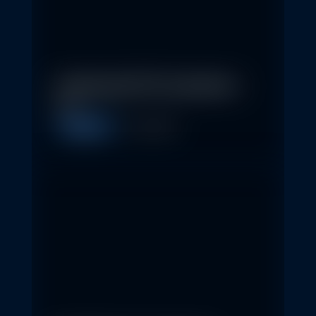
In klassische ETFs investieren –
so…
Allgemein
11. May 2026