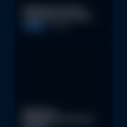
Nachhaltige Investitionen
schaffen 2026 neue Chancen
Allgemein
5. May 2026
Eindrücke der
Nachhaltigkeitskonferenz der
Erste AM…