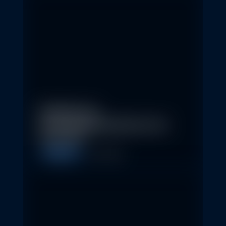
Eindrücke der
Nachhaltigkeitskonferenz der
Erste AM…
Allgemein
1. May 2026