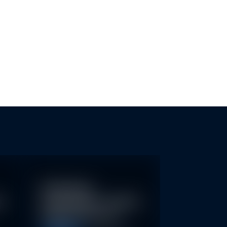
HHALTIGE FONDS ERKENNEN
GLOBALE ESG-INVESTITIONEN
 GREENWASHING…
ÜBERSCHREITEN ERSTMALS DIE
Nachhaltige
re
Geldanlagen schließen
Rendite nicht aus