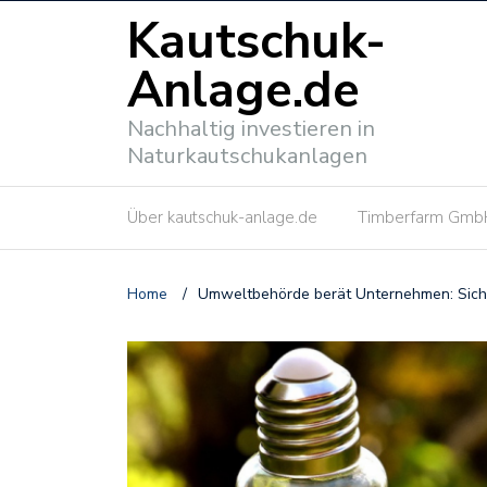
Kautschuk-
Anlage.de
Nachhaltig investieren in
Naturkautschukanlagen
Über kautschuk-anlage.de
Timberfarm Gmb
Home
/
Umweltbehörde berät Unternehmen: Siche