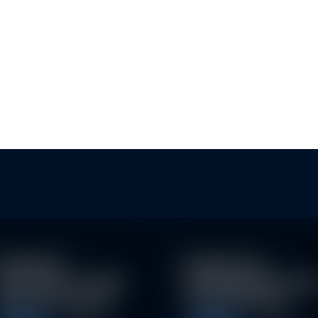
ESG-TRANSPARENZ FÜR KMU
NAC
UND
achhaltige
Eindrücke der
nvestitionen schaffen
Nachhaltigkeitskonfe
026 neue Chancen
nz der Erste AM…