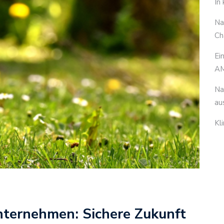
In
Na
Ch
Ei
AM
Na
au
Kl
ternehmen: Sichere Zukunft