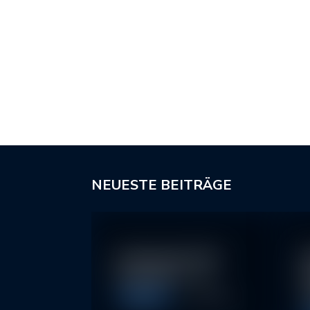
NEUESTE BEITRÄGE
In klassische ETFs
N
investieren – so…
I
2
Allgemein
11. May 2026