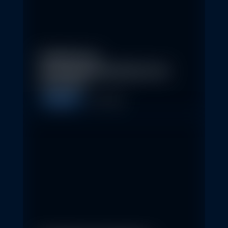
Eindrücke der
Nachhaltigkeitskonferenz der
Erste AM…
Allgemein
1. May 2026