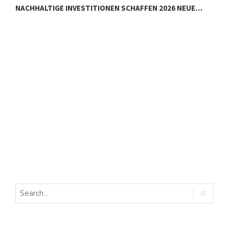
NACHHALTIGE INVESTITIONEN SCHAFFEN 2026 NEUE…
E
E