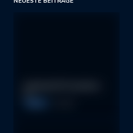
NEUESTE BEITRÄGE
In klassische ETFs investieren –
so…
Allgemein
11. May 2026