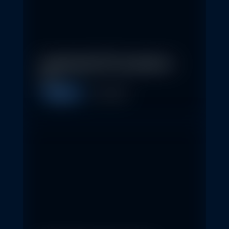
In klassische ETFs investieren –
so…
Allgemein
11. May 2026