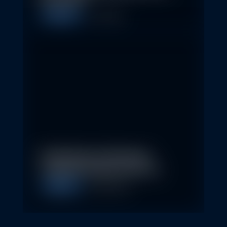
Erste AM…
Allgemein
1. May 2026
Nachhaltige Geldanlagen
schließen Rendite nicht aus
Allgemein
28. April 2026