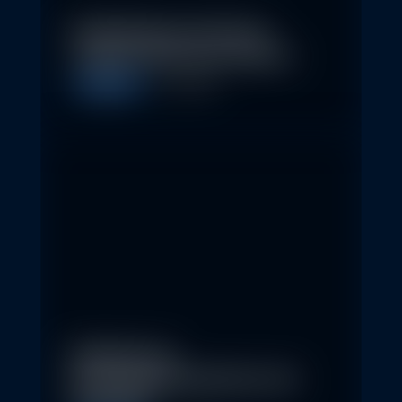
Nachhaltige Investitionen
schaffen 2026 neue Chancen
Allgemein
5. May 2026
Eindrücke der
Nachhaltigkeitskonferenz der