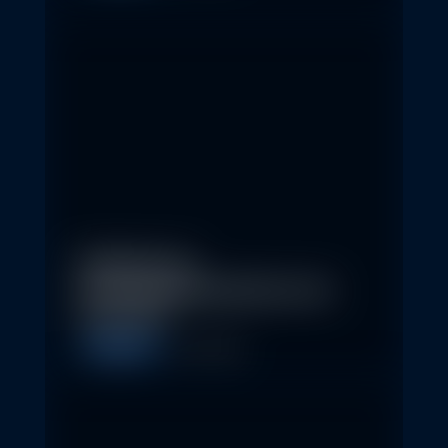
Eindrücke der
Nachhaltigkeitskonferenz der
Erste AM…
Allgemein
1. May 2026