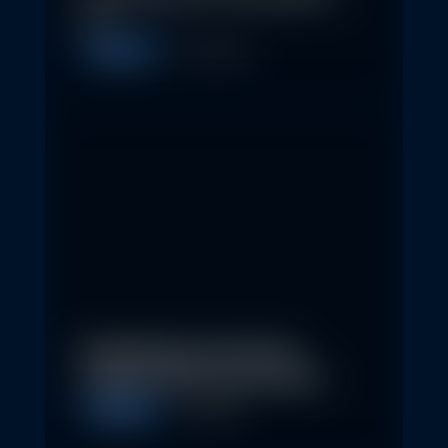
so…
Allgemein
11. May 2026
Nachhaltige Investitionen
schaffen 2026 neue Chancen
Allgemein
5. May 2026