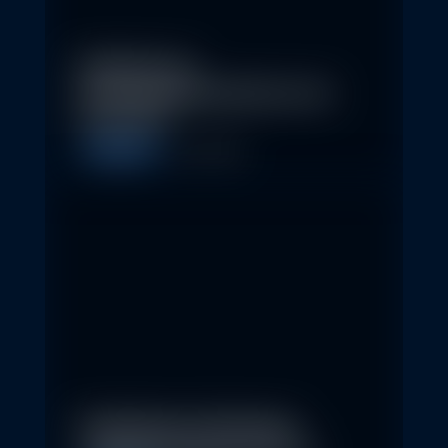
Eindrücke der
Nachhaltigkeitskonferenz der
Erste AM…
Allgemein
1. May 2026
Nachhaltige Geldanlagen