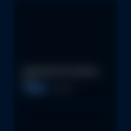
In klassische ETFs investieren –
so…
Allgemein
11. May 2026