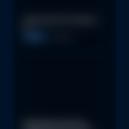
In klassische ETFs investieren –
so…
Allgemein
11. May 2026
Nachhaltige Investitionen