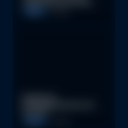
schaffen 2026 neue Chancen
Allgemein
5. May 2026
Eindrücke der
Nachhaltigkeitskonferenz der
Erste AM…
Allgemein
1. May 2026