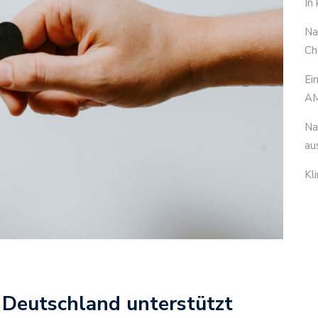
In
Na
Ch
Ei
AM
Na
au
Kl
Deutschland unterstützt