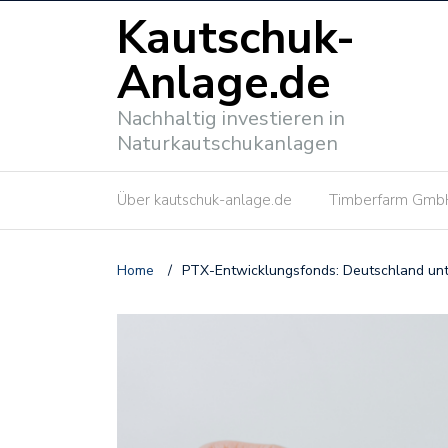
Kautschuk-
Anlage.de
Nachhaltig investieren in
Naturkautschukanlagen
Über kautschuk-anlage.de
Timberfarm Gmb
Home
/
PTX-Entwicklungsfonds: Deutschland unt