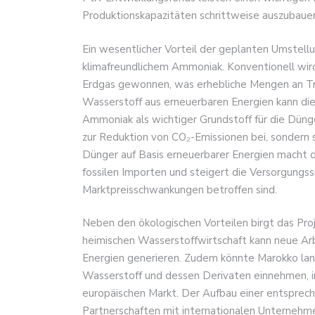
Produktionskapazitäten schrittweise auszubaue
Ein wesentlicher Vorteil der geplanten Umstellu
klimafreundlichem Ammoniak. Konventionell wi
Erdgas gewonnen, was erhebliche Mengen an Tre
Wasserstoff aus erneuerbaren Energien kann die
Ammoniak als wichtiger Grundstoff für die Dünge
zur Reduktion von CO₂-Emissionen bei, sondern s
Dünger auf Basis erneuerbarer Energien macht d
fossilen Importen und steigert die Versorgungssi
Marktpreisschwankungen betroffen sind.
Neben den ökologischen Vorteilen birgt das Proj
heimischen Wasserstoffwirtschaft kann neue Arbe
Energien generieren. Zudem könnte Marokko lang
Wasserstoff und dessen Derivaten einnehmen, 
europäischen Markt. Der Aufbau einer entsprech
Partnerschaften mit internationalen Unternehme