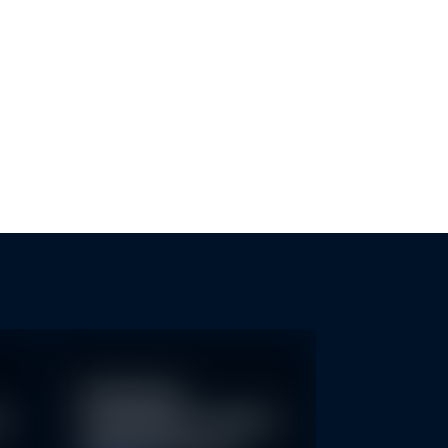
-TRANSPARENZ FÜR KMU
NACHHALTIGE FONDS ERKENNEN
UND GREENWASHING…
Nachhaltige
re
Geldanlagen schließen
Rendite nicht aus