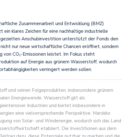
chaftliche Zusammenarbeit und Entwicklung (BMZ)
t ein klares Zeichen für eine nachhaltige industrielle
r gezielten Anschubinvestition unterstützt der Fonds den
nicht nur neue wirtschaftliche Chancen eröffnet, sondern
g von CO₂-Emissionen leistet. Im Fokus steht
oduktion auf Energie aus grünem Wasserstoff, wodurch
portabhängigkeiten verringert werden sollen.
toff und seinen Folgeprodukten, insbesondere grünem
balen Energiewende. Wasserstoff gilt als
ieintensiver Industrien und bietet insbesondere in
nergien eine vielversprechende Perspektive. Marokko
eugung von Solar- und Windenergie, wodurch sich das Land
sserstoffwirtschaft etabliert. Die Investitionen aus dem
Beitrag dazu, diese Potenziale nutzbar zu machen und die