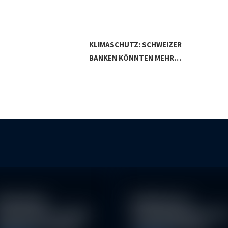
KLIMASCHUTZ: SCHWEIZER
ESG
BANKEN KÖNNTEN MEHR…
achhaltige
Eindrücke der
nvestitionen schaffen
Nachhaltigkeitskonfe
026 neue Chancen
nz der Erste AM…