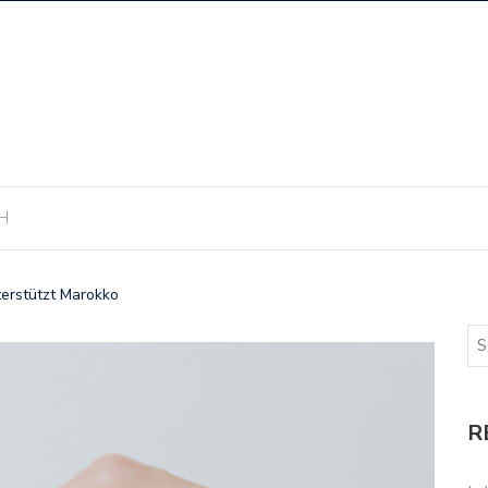
H
erstützt Marokko
R