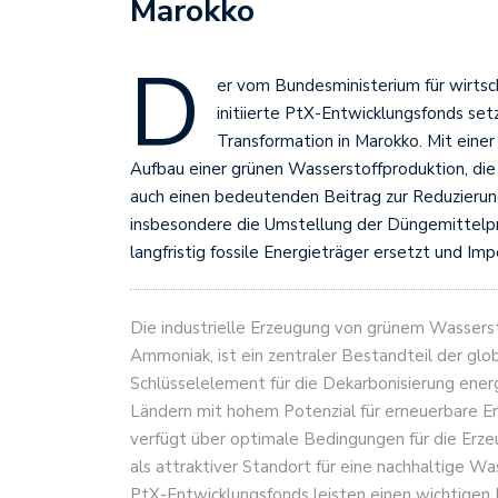
Marokko
D
er vom Bundesministerium für wirts
initiierte PtX-Entwicklungsfonds setz
Transformation in Marokko. Mit eine
Aufbau einer grünen Wasserstoffproduktion, die 
auch einen bedeutenden Beitrag zur Reduzierun
insbesondere die Umstellung der Düngemittelpr
langfristig fossile Energieträger ersetzt und Im
Die industrielle Erzeugung von grünem Wassers
Ammoniak, ist ein zentraler Bestandteil der glo
Schlüsselelement für die Dekarbonisierung energ
Ländern mit hohem Potenzial für erneuerbare E
verfügt über optimale Bedingungen für die Erz
als attraktiver Standort für eine nachhaltige Wa
PtX-Entwicklungsfonds leisten einen wichtigen 