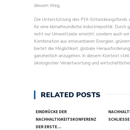
diesem Weg.
Die Unterstützung des PtX-Entwicklungsfonds 
für eine klimafreundliche Industriepolitik. Durch
nicht nur Umweltziele erreicht, sondern auch wi
Kombination aus erneuerbaren Energien, grünem
bietet die Möglichkeit, globale Herausforderun
ganzheitlich anzugehen. In diesem Kontext stellt
ökologischer Verantwortung und wirtschaftlicher
RELATED POSTS
STITIONEN
EINDRÜCKE DER
NACHHALTI
EUE…
NACHHALTIGKEITSKONFERENZ
SCHLIESSEN
DER ERSTE…