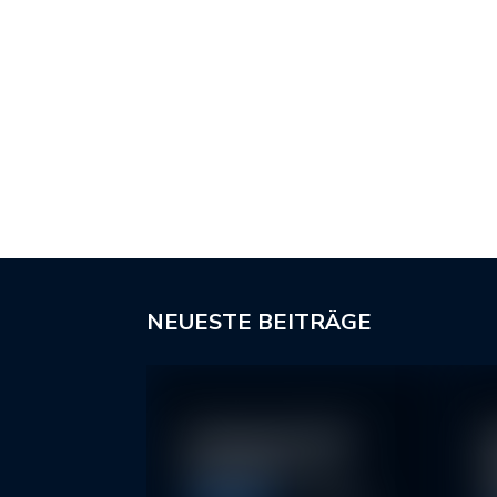
NEUESTE BEITRÄGE
In klassische ETFs
N
investieren – so…
I
2