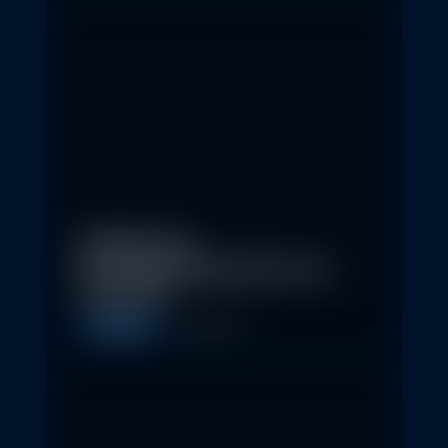
Eindrücke der
Nachhaltigkeitskonferenz der
Erste AM…
Allgemein
1. May 2026