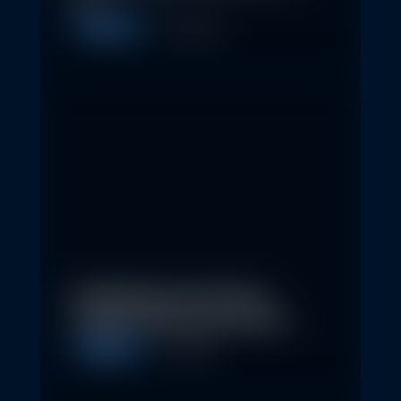
Allgemein
11. May 2026
Nachhaltige Investitionen
schaffen 2026 neue Chancen
Allgemein
5. May 2026