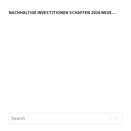
NACHHALTIGE INVESTITIONEN SCHAFFEN 2026 NEUE…
E
E