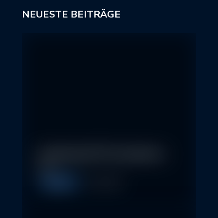
NEUESTE BEITRÄGE
In klassische ETFs investieren –
so…
Allgemein
11. May 2026