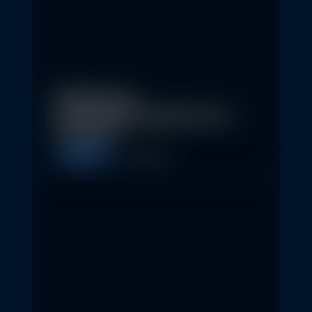
Eindrücke der
Nachhaltigkeitskonferenz der
Erste AM…
Allgemein
1. May 2026