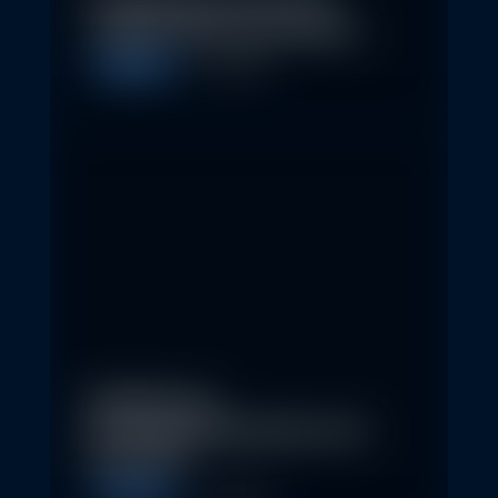
Nachhaltige Investitionen
schaffen 2026 neue Chancen
Allgemein
5. May 2026
Eindrücke der
Nachhaltigkeitskonferenz der
Erste AM…
Allgemein
1. May 2026