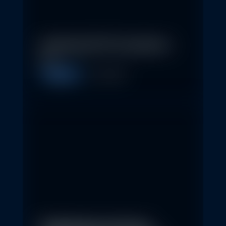
In klassische ETFs investieren –
so…
Allgemein
11. May 2026