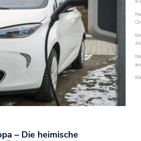
In
Na
Ch
Ei
AM
Na
au
Kl
pa – Die heimische