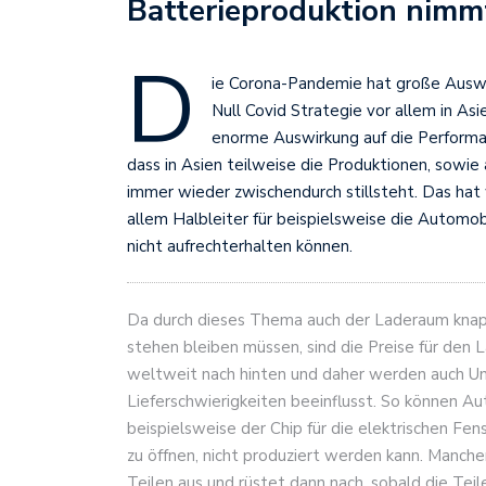
Batterieproduktion nimm
D
ie Corona-Pandemie hat große Auswi
Null Covid Strategie vor allem in As
enorme Auswirkung auf die Perform
dass in Asien teilweise die Produktionen, sowie
immer wieder zwischendurch stillsteht. Das ha
allem Halbleiter für beispielsweise die Automob
nicht aufrechterhalten können.
Da durch dieses Thema auch der Laderaum knapp w
stehen bleiben müssen, sind die Preise für den
weltweit nach hinten und daher werden auch U
Lieferschwierigkeiten beeinflusst. So können Aut
beispielsweise der Chip für die elektrischen Fe
zu öffnen, nicht produziert werden kann. Manche
Teilen aus und rüstet dann nach, sobald die Teil