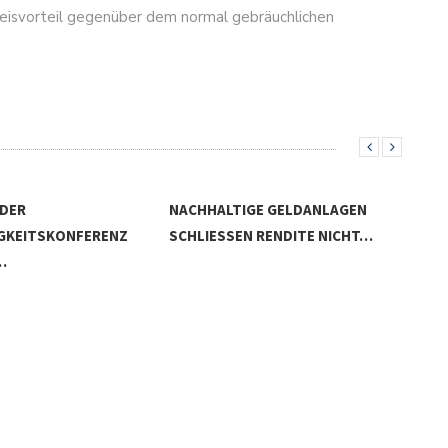
reisvorteil gegenüber dem normal gebräuchlichen
 DER
NACHHALTIGE GELDANLAGEN
GKEITSKONFERENZ
SCHLIESSEN RENDITE NICHT…
…
KLI
BAN