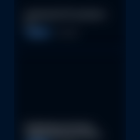
In klassische ETFs investieren –
so…
Allgemein
11. May 2026
Nachhaltige Investitionen
schaffen 2026 neue Chancen