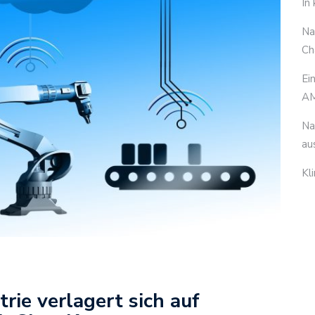
In
Na
Ch
Ei
AM
Na
au
Kl
ie verlagert sich auf