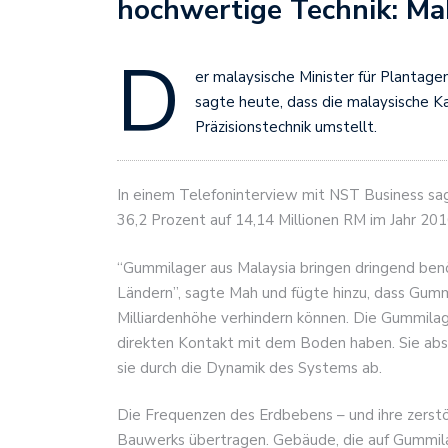
hochwertige Technik: M
D
er malaysische Minister für Plantag
sagte heute, dass die malaysische K
Präzisionstechnik umstellt.
In einem Telefoninterview mit NST Business sag
36,2 Prozent auf 14,14 Millionen RM im Jahr 201
“Gummilager aus Malaysia bringen dringend ben
Ländern”, sagte Mah und fügte hinzu, dass Gumm
Milliardenhöhe verhindern können. Die Gummilag
direkten Kontakt mit dem Boden haben. Sie abso
sie durch die Dynamik des Systems ab.
Die Frequenzen des Erdbebens – und ihre zerstö
Bauwerks übertragen. Gebäude, die auf Gummil