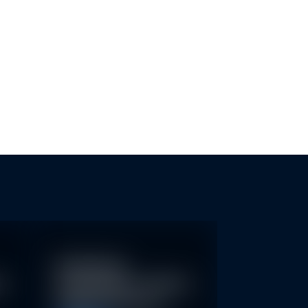
-TRANSPARENZ FÜR KMU
NACHHALTIGE FONDS ERKENNEN
UND GREENWASHING…
Nachhaltige
re
Geldanlagen schließen
Rendite nicht aus