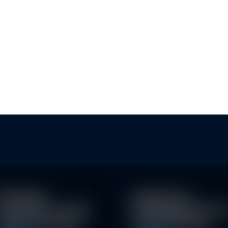
ESG
achhaltige
Eindrücke der
nvestitionen schaffen
Nachhaltigkeitskonfe
026 neue Chancen
nz der Erste AM…