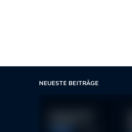
NEUESTE BEITRÄGE
In klassische ETFs
N
investieren – so…
I
2
Allgemein
11. May 2026