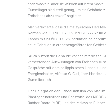
noch wackeln, aber sie würden auf ihrem Sockel g
Gummilager sind steif genug, um ein Gebäude zu
Erdbebens abzulenken”, sagte er.
Mah versicherte, dass die malaysischen Herstel
Normen wie ISO 9001:2015 und ISO 22762 für el
Labors mit ISO/IEC 17025-Zertifizierung geprüf
neue Gebäude in erdbebengefährdeten Gebieten
“Auch historische Gebäude können mit diesen G
verheerenden Auswirkungen von Erdbeben zu schü
Gespräche mit dem philippinischen Handels- un
Energieminister, Alfonso G. Cusi, über Handels-
Gummibereich.
Der Delegation der Handelsmission von Mah im 
Plantagenindustrien und Rohstoffe, des MPOB, 
Rubber Board (MRB) und des Malaysian Rubber E