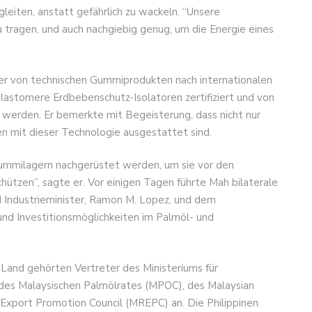
leiten, anstatt gefährlich zu wackeln. “Unsere
 tragen, und auch nachgiebig genug, um die Energie eines
ler von technischen Gummiprodukten nach internationalen
astomere Erdbebenschutz-Isolatoren zertifiziert und von
t werden. Er bemerkte mit Begeisterung, dass nicht nur
 mit dieser Technologie ausgestattet sind.
ummilagern nachgerüstet werden, um sie vor den
tzen”, sagte er. Vor einigen Tagen führte Mah bilaterale
d Industrieminister, Ramon M. Lopez, und dem
 und Investitionsmöglichkeiten im Palmöl- und
Land gehörten Vertreter des Ministeriums für
des Malaysischen Palmölrates (MPOC), des Malaysian
xport Promotion Council (MREPC) an. Die Philippinen