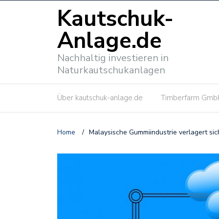
Kautschuk-
Anlage.de
Nachhaltig investieren in
Naturkautschukanlagen
Über kautschuk-anlage.de
Timberfarm Gmb
Home
/
Malaysische Gummiindustrie verlagert si