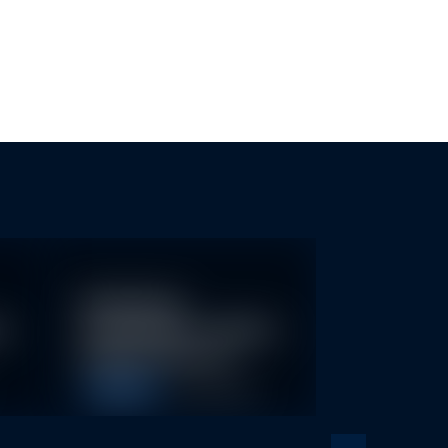
KEN KÖNNTEN MEHR…
Nachhaltige
re
Geldanlagen schließen
Rendite nicht aus
Allgemein
28. April 2026