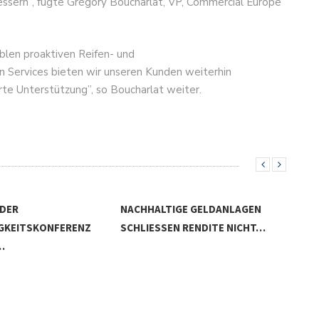
essern”, fügte Grégory Boucharlat, VP, Commercial Europe
ablen proaktiven Reifen- und
 Services bieten wir unseren Kunden weiterhin
te Unterstützung”, so Boucharlat weiter.
 DER
NACHHALTIGE GELDANLAGEN
GKEITSKONFERENZ
SCHLIESSEN RENDITE NICHT…
…
KLI