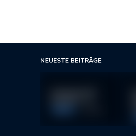
NEUESTE BEITRÄGE
In klassische ETFs
N
investieren – so…
I
2
Allgemein
11. May 2026