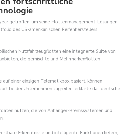
n fortschrittliche
hnologie
odyear getroffen, um seine Flottenmanagement-Lösungen
rtfolio des US-amerikanischen Reifenherstellers
ischen Nutzfahrzeugflotten eine integrierte Suite von
bieten, die gemischte und Mehrmarkenflotten
e auf einer einzigen Telematikbox basiert, können
port beider Unternehmen zugreifen, erklärte das deutsche
tdaten nutzen, die von Anhänger-Bremssystemen und
n.
rtbare Erkenntnisse und intelligente Funktionen liefern,