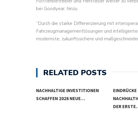
Flottenbetreiber und Hersteller weiter zu verb
bei Goodyear, hinzu.
“Durch die starke Differenzierung mit interoper
Fahrzeugmanagementlösungen und intelligenten
modernste, zukunftssichere und maßgeschneider
RELATED POSTS
S INVESTIEREN
NACHHALTIGE INVESTITIONEN
EINDRÜCKE
SCHAFFEN 2026 NEUE…
NACHHALTI
DER ERSTE