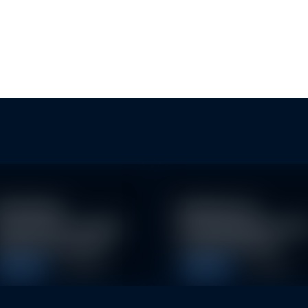
BAN
achhaltige
Eindrücke der
nvestitionen schaffen
Nachhaltigkeitskonfe
026 neue Chancen
nz der Erste AM…
Allgemein
Allgemein
5. May 2026
1. May 2026