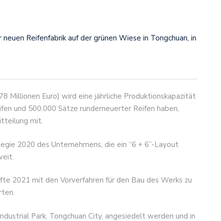
r neuen Reifenfabrik auf der grünen Wiese in Tongchuan, in
8 Millionen Euro) wird eine jährliche Produktionskapazität
eifen und 500.000 Sätze runderneuerter Reifen haben,
tteilung mit.
ategie 2020 des Unternehmens, die ein “6 + 6”-Layout
eit.
älfte 2021 mit den Vorverfahren für den Bau des Werks zu
rten.
Industrial Park, Tongchuan City, angesiedelt werden und in