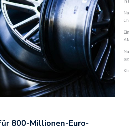
In
Na
Ch
Ei
AM
Na
au
Kl
für 800-Millionen-Euro-