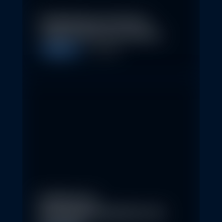
Nachhaltige Investitionen
schaffen 2026 neue Chancen
Allgemein
5. May 2026
Eindrücke der
Nachhaltigkeitskonferenz der