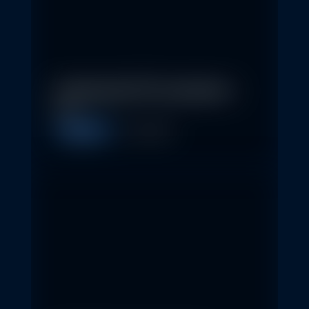
In klassische ETFs investieren –
so…
Allgemein
11. May 2026