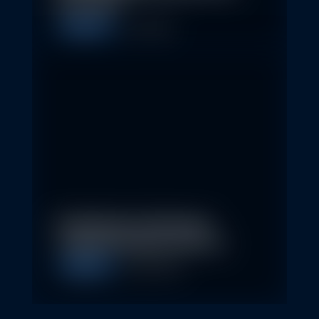
Erste AM…
Allgemein
1. May 2026
Nachhaltige Geldanlagen
schließen Rendite nicht aus
Allgemein
28. April 2026