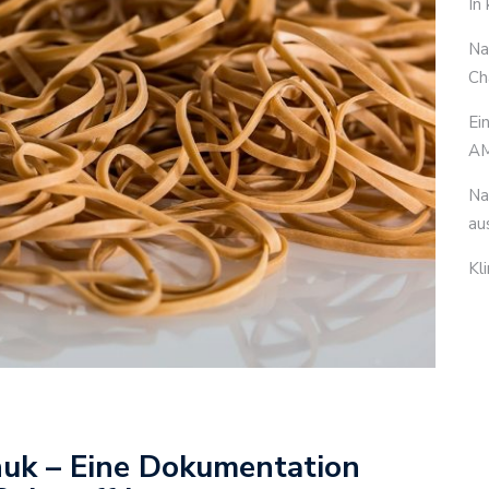
In
Na
Ch
Ei
AM
Na
au
Kl
uk – Eine Dokumentation