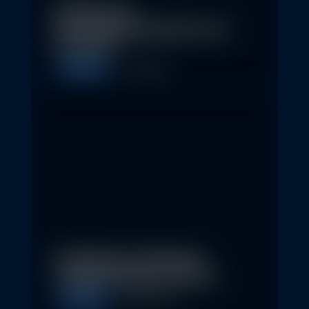
Eindrücke der
Nachhaltigkeitskonferenz der
Erste AM…
Allgemein
1. May 2026
Nachhaltige Geldanlagen
schließen Rendite nicht aus
Allgemein
28. April 2026