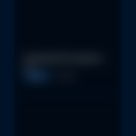
In klassische ETFs investieren –
so…
Allgemein
11. May 2026