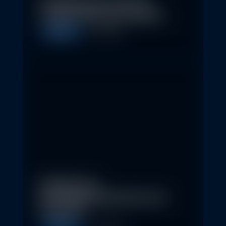
Nachhaltige Investitionen
schaffen 2026 neue Chancen
Allgemein
5. May 2026
Eindrücke der
Nachhaltigkeitskonferenz der
Erste AM…