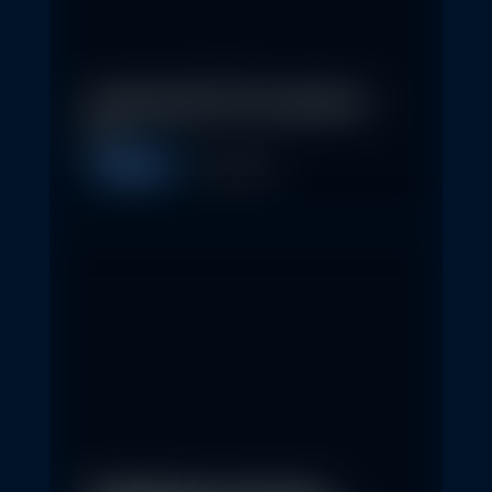
In klassische ETFs investieren –
so…
Allgemein
11. May 2026