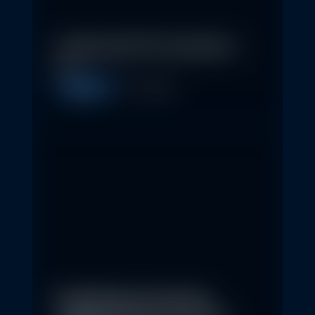
In klassische ETFs investieren –
so…
Allgemein
11. May 2026
Nachhaltige Investitionen