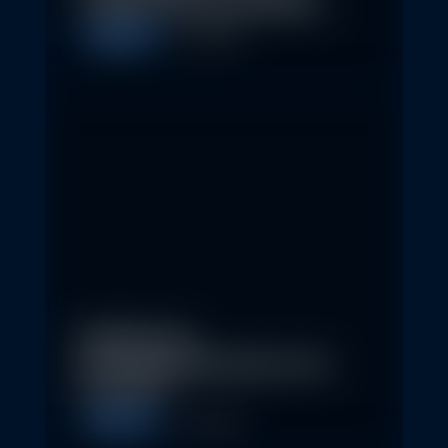
schaffen 2026 neue Chancen
Allgemein
5. May 2026
Eindrücke der
Nachhaltigkeitskonferenz der
Erste AM…
Allgemein
1. May 2026