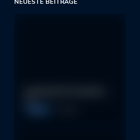
NEUESTE BEITRÄGE
In klassische ETFs investieren –
so…
Allgemein
11. May 2026