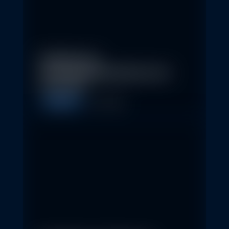
Eindrücke der
Nachhaltigkeitskonferenz der
Erste AM…
Allgemein
1. May 2026