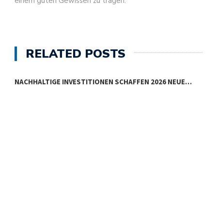
einem guten Gewissen zu tragen.
RELATED POSTS
NACHHALTIGE INVESTITIONEN SCHAFFEN 2026 NEUE…
E