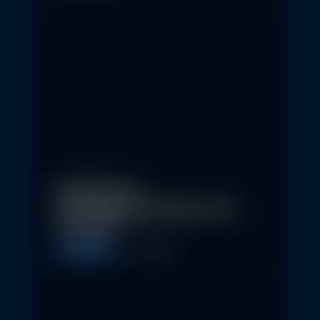
Eindrücke der
Nachhaltigkeitskonferenz der
Erste AM…
Allgemein
1. May 2026