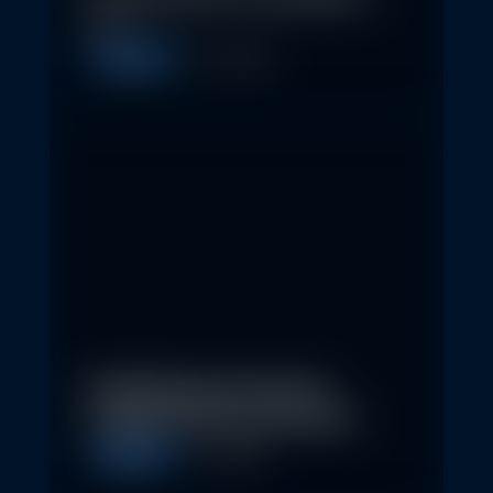
so…
Allgemein
11. May 2026
Nachhaltige Investitionen
schaffen 2026 neue Chancen
Allgemein
5. May 2026