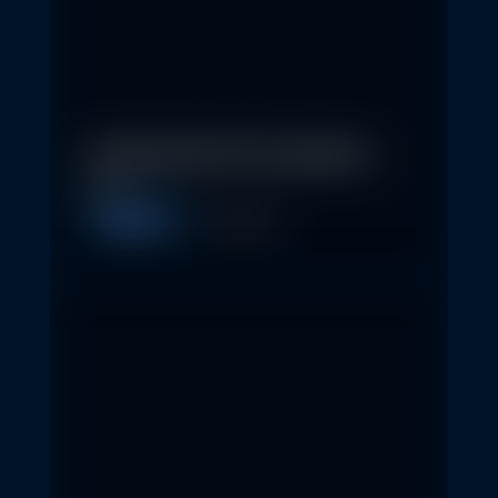
In klassische ETFs investieren –
so…
Allgemein
11. May 2026