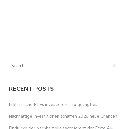
E
E
RECENT POSTS
In klassische ETFs investieren – so gelingt es
Nachhaltige Investitionen schaffen 2026 neue Chancen
Eindrücke der Nachhaltigkeitskonferenz der Erste AM