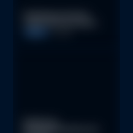
Nachhaltige Investitionen
schaffen 2026 neue Chancen
Allgemein
5. May 2026
Eindrücke der
Nachhaltigkeitskonferenz der