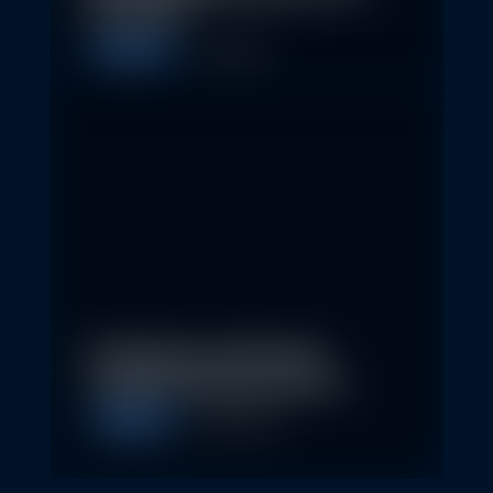
Erste AM…
Allgemein
1. May 2026
Nachhaltige Geldanlagen
schließen Rendite nicht aus
Allgemein
28. April 2026