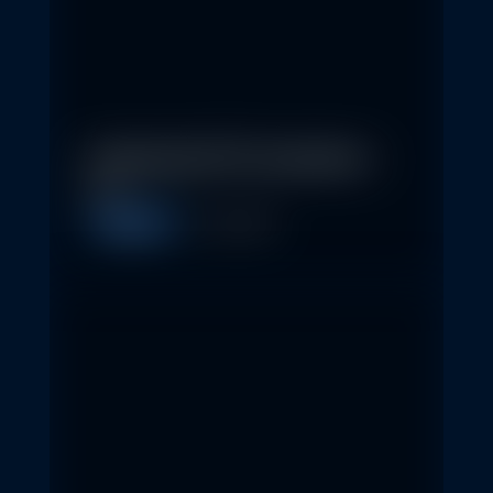
In klassische ETFs investieren –
so…
Allgemein
11. May 2026