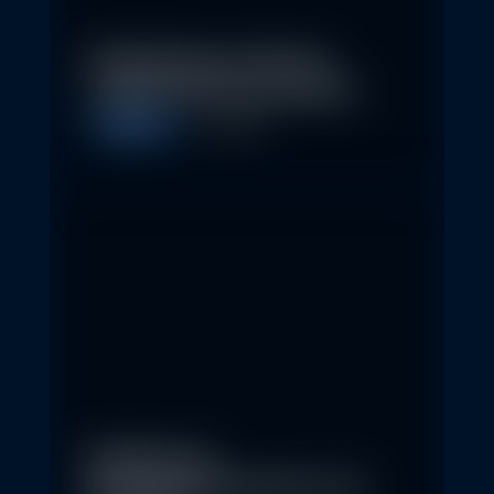
Nachhaltige Investitionen
schaffen 2026 neue Chancen
Allgemein
5. May 2026
Eindrücke der
Nachhaltigkeitskonferenz der