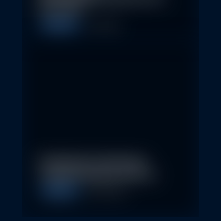
Erste AM…
Allgemein
1. May 2026
Nachhaltige Geldanlagen
schließen Rendite nicht aus
Allgemein
28. April 2026