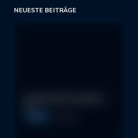
NEUESTE BEITRÄGE
In klassische ETFs investieren –
so…
Allgemein
11. May 2026