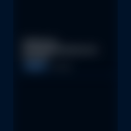
Eindrücke der
Nachhaltigkeitskonferenz der
Erste AM…
Allgemein
1. May 2026