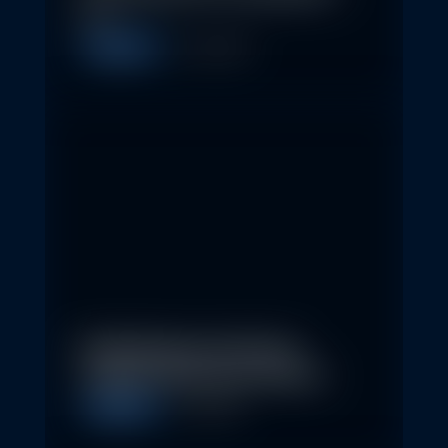
so…
Allgemein
11. May 2026
Nachhaltige Investitionen
schaffen 2026 neue Chancen
Allgemein
5. May 2026