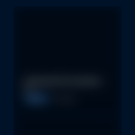
In klassische ETFs investieren –
so…
Allgemein
11. May 2026