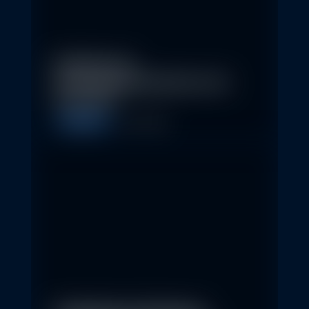
Eindrücke der
Nachhaltigkeitskonferenz der
Erste AM…
Allgemein
1. May 2026