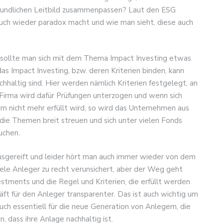
freundlichen Leitbild zusammenpassen? Laut den ESG
 auch wieder paradox macht und wie man sieht, diese auch
sollte man sich mit dem Thema Impact Investing etwas
as Impact Investing, bzw. deren Kriterien binden, kann
hhaltig sind. Hier werden nämlich Kriterien festgelegt, an
 Firma wird dafür Prüfungen unterzogen und wenn sich
um nicht mehr erfüllt wird, so wird das Unternehmen aus
ie Themen breit streuen und sich unter vielen Fonds
suchen.
usgereift und leider hört man auch immer wieder von dem
le Anleger zu recht verunsichert, aber der Weg geht
estments und die Regel und Kriterien, die erfüllt werden
t für den Anleger transparenter. Das ist auch wichtig um
ch essentiell für die neue Generation von Anlegern, die
 dass ihre Anlage nachhaltig ist.