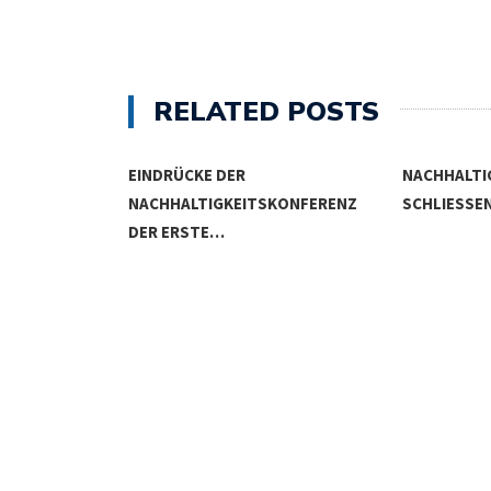
RELATED POSTS
STITIONEN
EINDRÜCKE DER
NACHHALTI
EUE…
NACHHALTIGKEITSKONFERENZ
SCHLIESSEN
DER ERSTE…