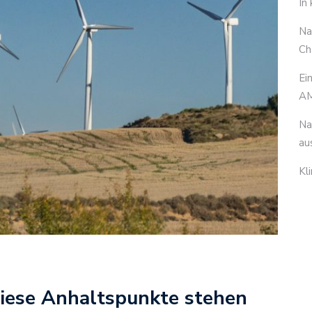
In
Na
Ch
Ei
AM
Na
au
Kl
Diese Anhaltspunkte stehen