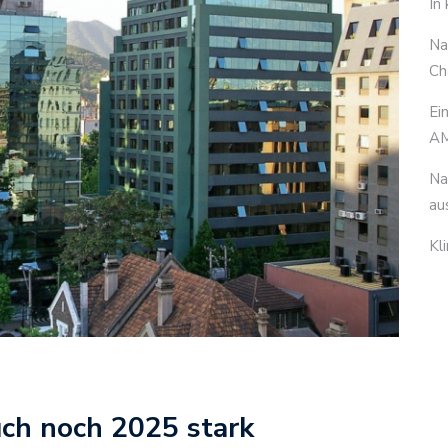
In
Na
Ch
Ei
AM
Na
au
Kl
ch noch 2025 stark