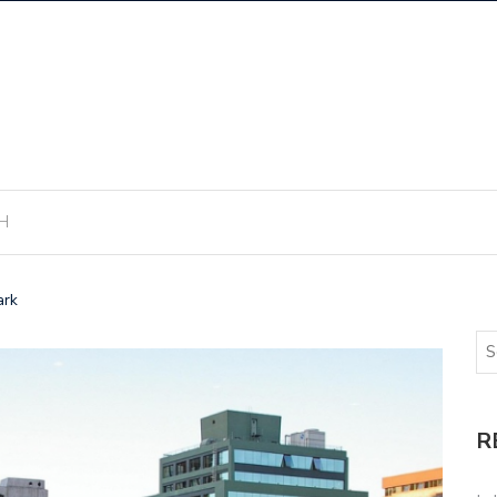
H
ark
R