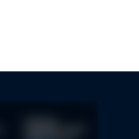
-TRANSPARENZ FÜR KMU
NACHHALTIGE FONDS ERKENNEN
UND GREENWASHING…
Nachhaltige
re
Geldanlagen schließen
Rendite nicht aus