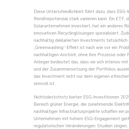
Diese Unterschiedlichkeit führt dazu, dass ES
Renditepotenzial stark variieren kann. Ein ETF, 
Solarunternehmen investiert, hat ein anderes Risi
innovativen Recyclinglösungen spezialisiert. Zud
nachhaltig deklarierten Investments tatsächli
„Greenwashing“-Effekt ist nach wie vor ein Pr
nachhaltigen Anstrich, ohne ihre Prozesse oder P
Anleger bedeutet das, dass sie sich intensiv 
und der Zusammensetzung der Portfolios auseina
das Investment nicht nur dem eigenen ethischen
sinnvoll ist.
Nichtsdestotrotz bieten ESG-Investitionen 2025
Bereich grüner Energie, die zunehmende Elektrif
nachhaltiger Infrastrukturprojekte schaffen ein po
Unternehmen mit hohem ESG-Engagement gelten
regulatorischen Veränderungen. Studien zeigen