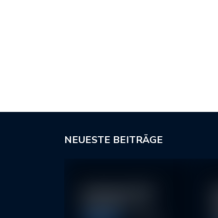
NEUESTE BEITRÄGE
In klassische ETFs
N
investieren – so…
I
2