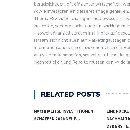
berücksichtigen, oft effizienter wirtschaften, 
sowie Investoren ein besseres Image genießen. I
Thema ESG zu beschäftigen und bewusst zu invest
zu achten, sondern nachhaltige Entwicklungen im
– sowohl finanziell als auch im Hinblick auf gese
ratsam, sich nicht allein auf Marketingaussagen
Informationsquellen heranzuziehen. Auch die Be
analysieren, kann helfen, sinnvolle Entscheidungen
Nachhaltigkeit und Rendite müssen kein Widers
RELATED POSTS
STITIONEN
EINDRÜCKE DER
NACHHALTI
EUE…
NACHHALTIGKEITSKONFERENZ
SCHLIESSEN
DER ERSTE…