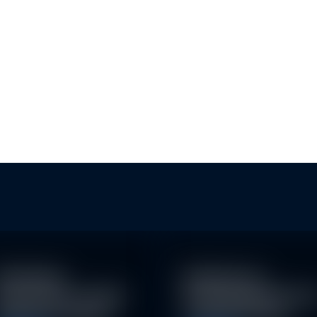
KLIMASCHUTZ: SCHWEIZER
ESG
BANKEN KÖNNTEN MEHR…
achhaltige
Eindrücke der
nvestitionen schaffen
Nachhaltigkeitskonfe
026 neue Chancen
nz der Erste AM…