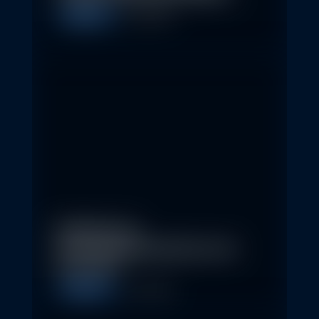
Allgemein
5. May 2026
Eindrücke der
Nachhaltigkeitskonferenz der
Erste AM…
Allgemein
1. May 2026