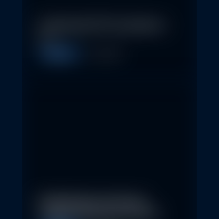
In klassische ETFs investieren –
so…
Allgemein
11. May 2026
Nachhaltige Investitionen
schaffen 2026 neue Chancen