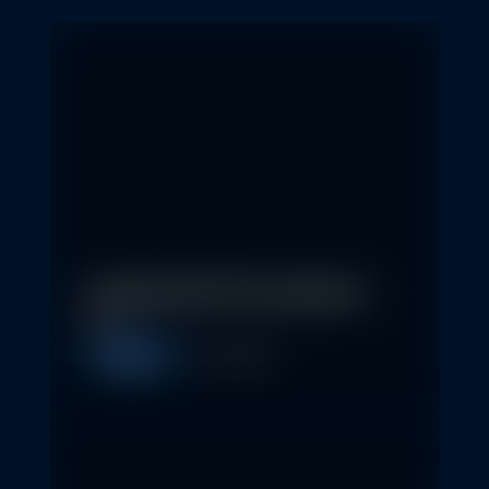
In klassische ETFs investieren –
so…
Allgemein
11. May 2026