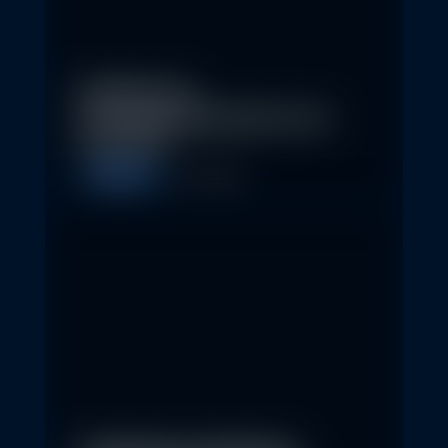
Eindrücke der
Nachhaltigkeitskonferenz der
Erste AM…
Allgemein
1. May 2026