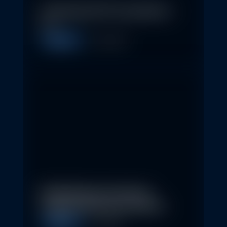
In klassische ETFs investieren –
so…
Allgemein
11. May 2026
Nachhaltige Investitionen
schaffen 2026 neue Chancen
Allgemein
5. May 2026