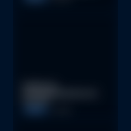
Eindrücke der
Nachhaltigkeitskonferenz der
Erste AM…
Allgemein
1. May 2026