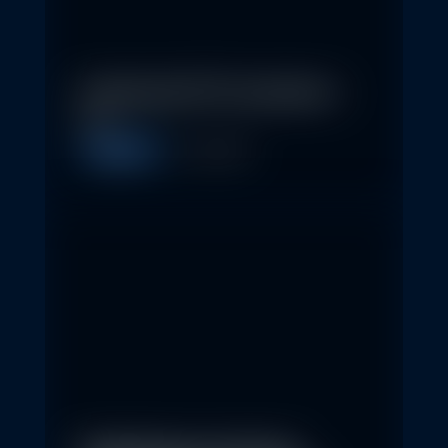
In klassische ETFs investieren –
so…
Allgemein
11. May 2026