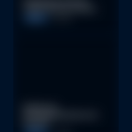
Nachhaltige Investitionen
schaffen 2026 neue Chancen
Allgemein
5. May 2026
Eindrücke der
Nachhaltigkeitskonferenz der
Erste AM…