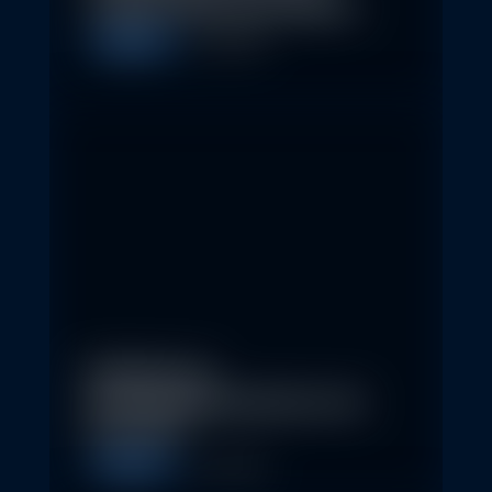
schaffen 2026 neue Chancen
Allgemein
5. May 2026
Eindrücke der
Nachhaltigkeitskonferenz der
Erste AM…
Allgemein
1. May 2026