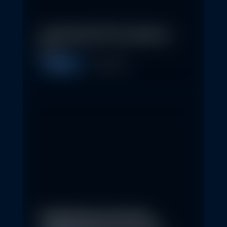
In klassische ETFs investieren –
so…
Allgemein
11. May 2026
Nachhaltige Investitionen