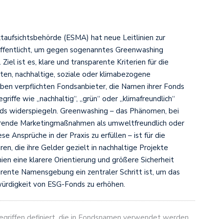
taufsichtsbehörde (ESMA) hat neue Leitlinien zur
fentlicht, um gegen sogenanntes Greenwashing
iel ist es, klare und transparente Kriterien für die
en, nachhaltige, soziale oder klimabezogene
ben verpflichten Fondsanbieter, die Namen ihrer Fonds
riffe wie „nachhaltig“, „grün“ oder „klimafreundlich“
onds widerspiegeln. Greenwashing – das Phänomen, bei
hrende Marketingmaßnahmen als umweltfreundlich oder
e Ansprüche in der Praxis zu erfüllen – ist für die
n, die ihre Gelder gezielt in nachhaltige Projekte
nien eine klarere Orientierung und größere Sicherheit
rente Namensgebung ein zentraler Schritt ist, um das
würdigkeit von ESG-Fonds zu erhöhen.
griffen definiert, die in Fondsnamen verwendet werden