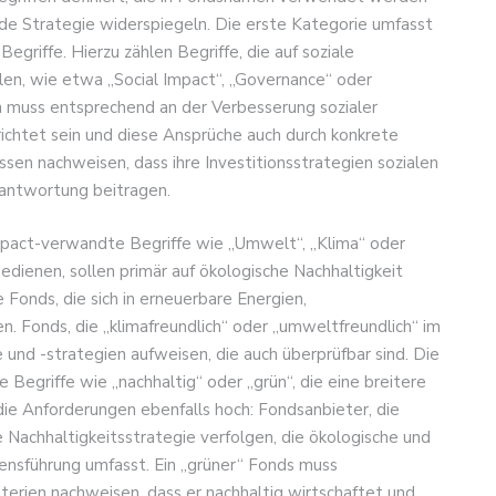
ende Strategie widerspiegeln. Die erste Kategorie umfasst
egriffe. Hierzu zählen Begriffe, die auf soziale
n, wie etwa „Social Impact“, „Governance“ oder
n muss entsprechend an der Verbesserung sozialer
chtet sein und diese Ansprüche auch durch konkrete
n nachweisen, dass ihre Investitionsstrategien sozialen
rantwortung beitragen.
pact-verwandte Begriffe wie „Umwelt“, „Klima“ oder
 bedienen, sollen primär auf ökologische Nachhaltigkeit
 Fonds, die sich in erneuerbare Energien,
. Fonds, die „klimafreundlich“ oder „umweltfreundlich“ im
 und -strategien aufweisen, die auch überprüfbar sind. Die
 Begriffe wie „nachhaltig“ oder „grün“, die eine breitere
 die Anforderungen ebenfalls hoch: Fondsanbieter, die
 Nachhaltigkeitsstrategie verfolgen, die ökologische und
nsführung umfasst. Ein „grüner“ Fonds muss
terien nachweisen, dass er nachhaltig wirtschaftet und