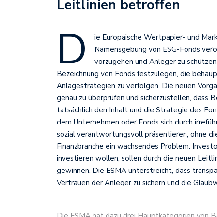
Leitlinien betroffen
D
ie Europäische Wertpapier- und Mark
Namensgebung von ESG-Fonds veröf
vorzugehen und Anleger zu schützen. Z
Bezeichnung von Fonds festzulegen, die behaupt
Anlagestrategien zu verfolgen. Die neuen Vorga
genau zu überprüfen und sicherzustellen, dass Beg
tatsächlich den Inhalt und die Strategie des F
dem Unternehmen oder Fonds sich durch irrefü
sozial verantwortungsvoll präsentieren, ohne dies
Finanzbranche ein wachsendes Problem. Investore
investieren wollen, sollen durch die neuen Leitli
gewinnen. Die ESMA unterstreicht, dass transpa
Vertrauen der Anleger zu sichern und die Glaub
Die ESMA hat dazu drei Hauptkategorien von Be