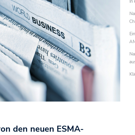
In
Na
Ch
Ei
AM
Na
au
Kl
von den neuen ESMA-