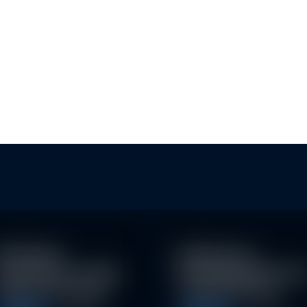
KLIMASCHUTZ: SCHWEIZER
E
BANKEN KÖNNTEN MEHR…
achhaltige
Eindrücke der
nvestitionen schaffen
Nachhaltigkeitskonfe
026 neue Chancen
nz der Erste AM…