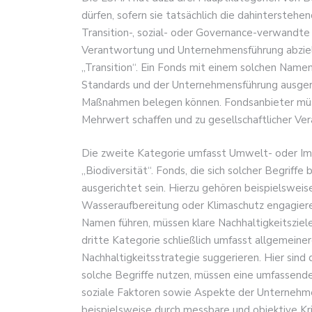
dürfen, sofern sie tatsächlich die dahintersteh
Transition-, sozial- oder Governance-verwandte B
Verantwortung und Unternehmensführung abziele
„Transition“. Ein Fonds mit einem solchen Name
Standards und der Unternehmensführung ausgeri
Maßnahmen belegen können. Fondsanbieter müsse
Mehrwert schaffen und zu gesellschaftlicher Ve
Die zweite Kategorie umfasst Umwelt- oder Im
„Biodiversität“. Fonds, die sich solcher Begriffe
ausgerichtet sein. Hierzu gehören beispielsweise
Wasseraufbereitung oder Klimaschutz engagieren
Namen führen, müssen klare Nachhaltigkeitsziele
dritte Kategorie schließlich umfasst allgemeinere
Nachhaltigkeitsstrategie suggerieren. Hier sind
solche Begriffe nutzen, müssen eine umfassende
soziale Faktoren sowie Aspekte der Unternehme
beispielsweise durch messbare und objektive Kri