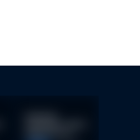
SG-TRANSPARENZ FÜR KMU
NACHHALTIGE FONDS ERKENN
UND GREENWASHING…
Nachhaltige
re
Geldanlagen schließen
Rendite nicht aus