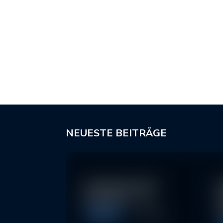
NEUESTE BEITRÄGE
In klassische ETFs
N
investieren – so…
I
2
Allgemein
11. May 2026