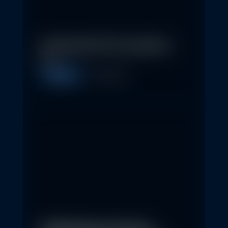
In klassische ETFs investieren –
so…
Allgemein
11. May 2026