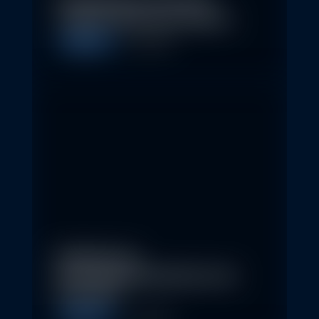
Nachhaltige Investitionen
schaffen 2026 neue Chancen
Allgemein
5. May 2026
Eindrücke der
Nachhaltigkeitskonferenz der
Erste AM…
Allgemein
1. May 2026