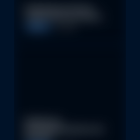
Nachhaltige Investitionen
schaffen 2026 neue Chancen
Allgemein
5. May 2026
Eindrücke der
Nachhaltigkeitskonferenz der
Erste AM…