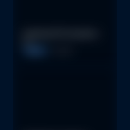
In klassische ETFs investieren –
so…
Allgemein
11. May 2026