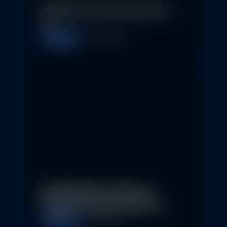
In klassische ETFs investieren –
so…
Allgemein
11. May 2026
Nachhaltige Investitionen
schaffen 2026 neue Chancen
Allgemein
5. May 2026