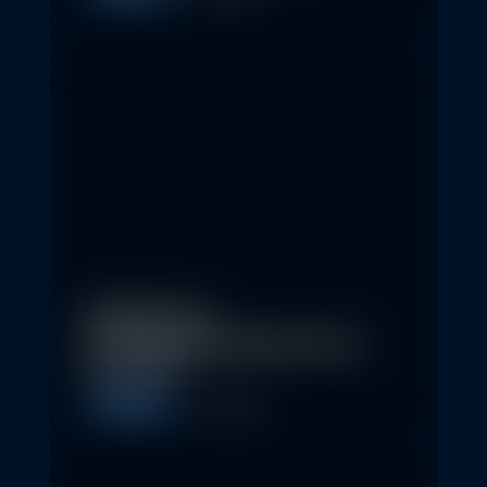
Eindrücke der
Nachhaltigkeitskonferenz der
Erste AM…
Allgemein
1. May 2026