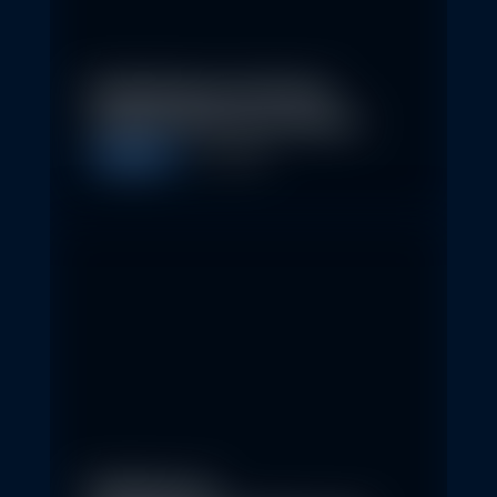
Nachhaltige Investitionen
schaffen 2026 neue Chancen
Allgemein
5. May 2026
Eindrücke der