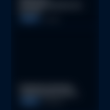
Nachhaltigkeitskonferenz der
Erste AM…
Allgemein
1. May 2026
Nachhaltige Geldanlagen
schließen Rendite nicht aus
Allgemein
28. April 2026