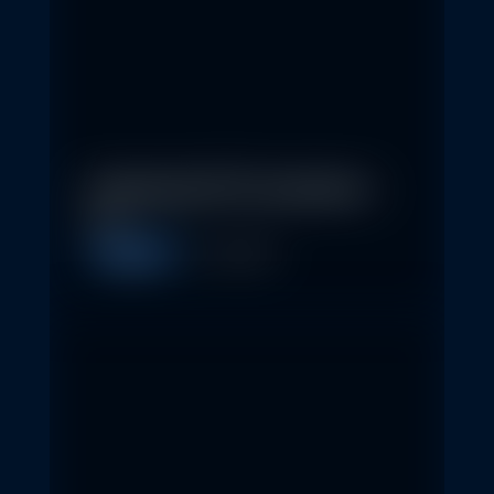
In klassische ETFs investieren –
so…
Allgemein
11. May 2026