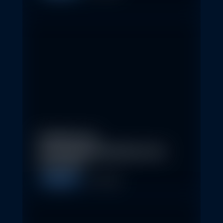
Eindrücke der
Nachhaltigkeitskonferenz der
Erste AM…
Allgemein
1. May 2026