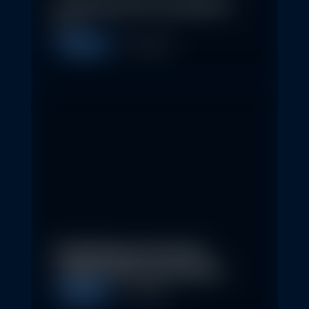
In klassische ETFs investieren –
so…
Allgemein
11. May 2026
Nachhaltige Investitionen
schaffen 2026 neue Chancen
Allgemein
5. May 2026