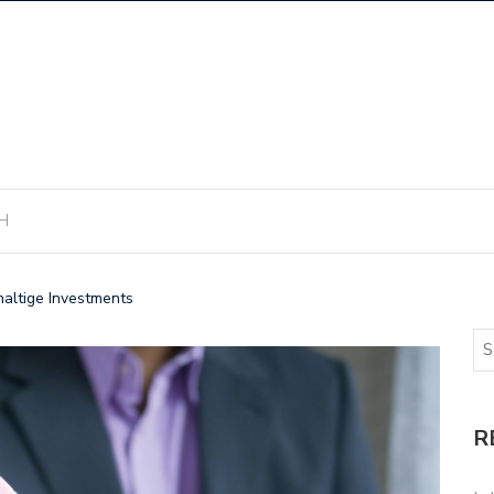
H
altige Investments
R