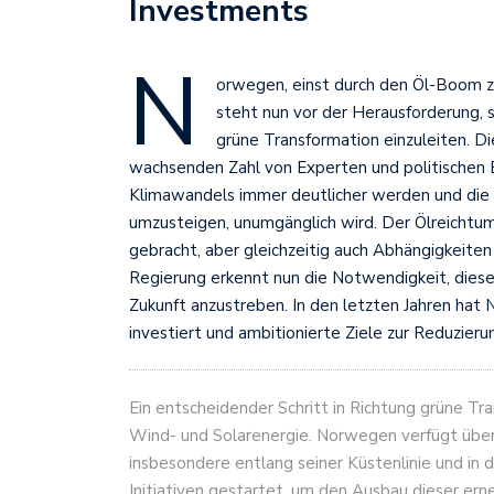
Investments
N
orwegen, einst durch den Öl-Boom z
steht nun vor der Herausforderung, s
grüne Transformation einzuleiten. Di
wachsenden Zahl von Experten und politischen 
Klimawandels immer deutlicher werden und die 
umzusteigen, unumgänglich wird. Der Ölreicht
gebracht, aber gleichzeitig auch Abhängigkeit
Regierung erkennt nun die Notwendigkeit, diese
Zukunft anzustreben. In den letzten Jahren hat
investiert und ambitionierte Ziele zur Reduzier
Ein entscheidender Schritt in Richtung grüne Tr
Wind- und Solarenergie. Norwegen verfügt über e
insbesondere entlang seiner Küstenlinie und in
Initiativen gestartet, um den Ausbau dieser ern