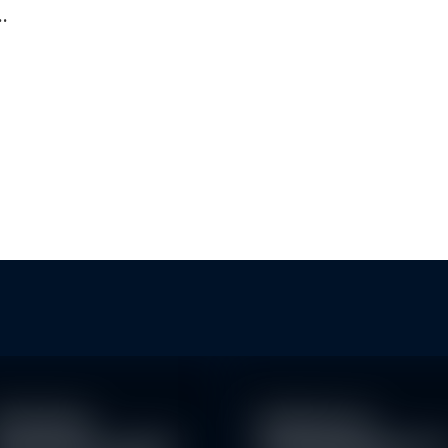
…
KLI
BAN
achhaltige
Eindrücke der