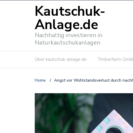
Kautschuk-
Anlage.de
Nachhaltig investieren in
Naturkautschukanlagen
Über kautschuk-anlage.de
Timberfarm Gmb
Home
/
Angst vor Wohlstandsverlust durch nachh