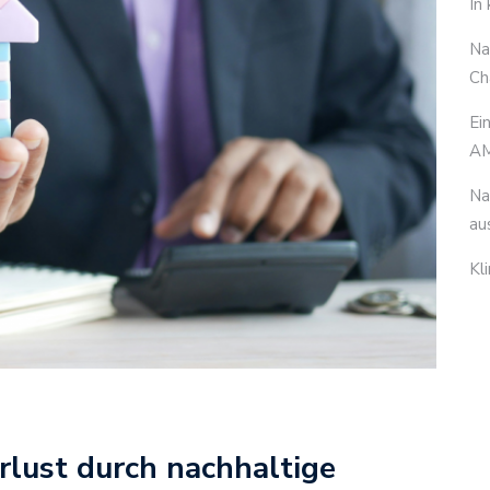
In
Na
Ch
Ei
AM
Na
au
Kl
lust durch nachhaltige