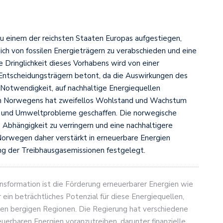
u einem der reichsten Staaten Europas aufgestiegen,
ich von fossilen Energieträgern zu verabschieden und eine
e Dringlichkeit dieses Vorhabens wird von einer
Entscheidungsträgern betont, da die Auswirkungen des
Notwendigkeit, auf nachhaltige Energiequellen
um Norwegens hat zweifellos Wohlstand und Wachstum
en und Umweltprobleme geschaffen. Die norwegische
 Abhängigkeit zu verringern und eine nachhaltigere
 Norwegen daher verstärkt in erneuerbare Energien
ung der Treibhausgasemissionen festgelegt.
ansformation ist die Förderung erneuerbarer Energien wie
in beträchtliches Potenzial für diese Energiequellen,
 den bergigen Regionen. Die Regierung hat verschiedene
euerbaren Energien voranzutreiben, darunter finanzielle